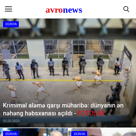
DÜNYA
Contact
SİYASƏT
İQTİSADİYYAT
CƏMİYYƏT
HÜQUQ
Krimimal aləmə qarşı müharibə: dünyanın ən
nəhəng həbsxanası açıldı -
FOTOLAR
GÜNDƏM
02.03.2023
MƏDƏNİYYƏT
DÜNYA
DÜNYA