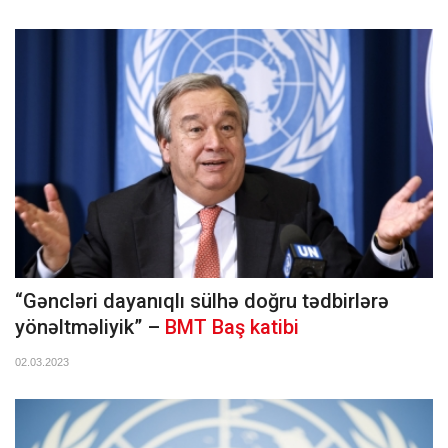
“Gəncləri dayanıqlı sülhə doğru tədbirlərə
yönəltməliyik” –
BMT Baş katibi
02.03.2023