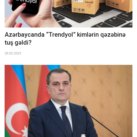
Azərbaycanda “Trendyol” kimlərin qəzəbinə
tuş gəldi?
28.02.2023