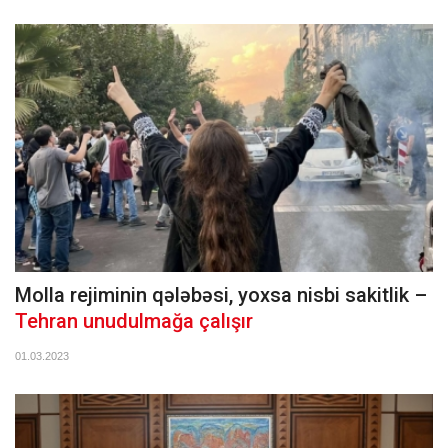
Molla rejiminin qələbəsi, yoxsa nisbi sakitlik –
Tehran unudulmağa çalışır
01.03.2023