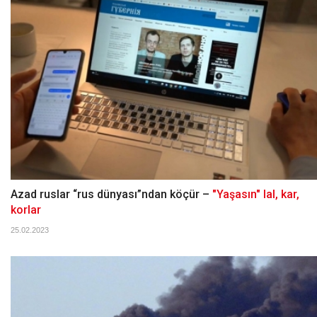
Azad ruslar “rus dünyası”ndan köçür –
"Yaşasın" lal, kar,
korlar
25.02.2023