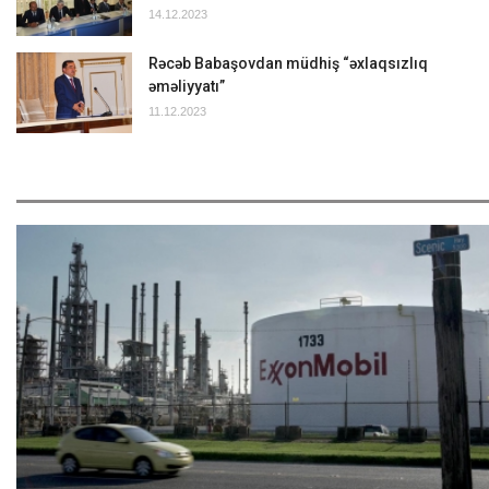
14.12.2023
Rəcəb Babaşovdan müdhiş “əxlaqsızlıq
əməliyyatı”
11.12.2023