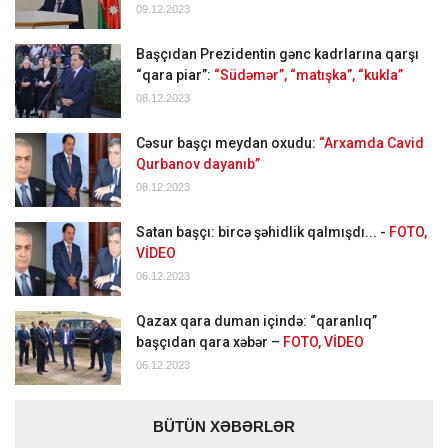
09.12.2023
Başçıdan Prezidentin gənc kadrlarına qarşı
“qara piar”:
“Südəmər”, “matışka”, “kukla”
08.12.2023
Cəsur başçı meydan oxudu:
“Arxamda Cavid
Qurbanov dayanıb”
08.12.2023
Satan başçı: bircə şəhidlik qalmışdı... -
FOTO,
VİDEO
06.12.2023
Qazax qara duman içində: “qaranlıq”
başçıdan qara xəbər –
FOTO, VİDEO
06.12.2023
BÜTÜN XƏBƏRLƏR