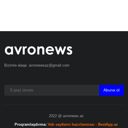
Bizimlə əlaqə:
avronewsaz@gmail.com
Abunə ol
2022 @ avronews.az
Proqramlaşdırma:
Veb saytların hazırlanması - BestApp.az