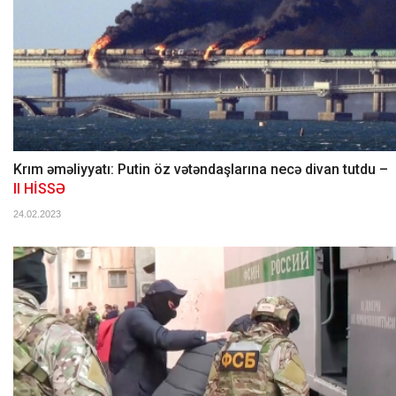
Krım əməliyyatı: Putin öz vətəndaşlarına necə divan tutdu –
II HİSSƏ
24.02.2023