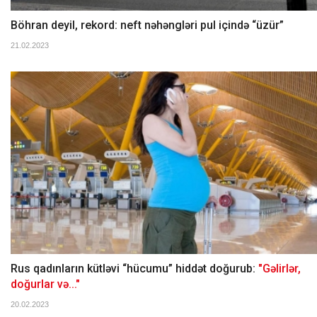
Böhran deyil, rekord: neft nəhəngləri pul içində “üzür”
21.02.2023
Rus qadınların kütləvi “hücumu” hiddət doğurub:
"Gəlirlər,
doğurlar və..."
20.02.2023