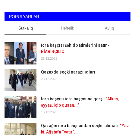
POPULYARLAR
Sutkalıq
Həftəlik
Aylıq
İcra başçısı şəhid xatirələrini satır -
BİABIRÇILIQ
25.12.2023
Qazaxda seçki narazılıqları
23.12.2023
İcra başçısı icra başçısına qarşı:
“Alkaş,
əyyaş, içib qusan...”
15.12.2023
Qazağın icra başçısından seçki təlimatı:
“Yaz
ki, Ağstafa “yatır”...