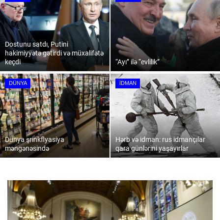
İDMAN
Dostunu satdı, Putini
DÜNYA
hakimiyyətə gətirdi və müxalifətə
keçdi
“Ayı” ilə “evlilik”
MARAQLI
DÜNYA
İDMAN
YAZARLAR
ÜMUMİ
Dünya şrinkflyasiya
Hərb və idman: rus idmançılar
məngənəsində
qara günlərini yaşayırlar