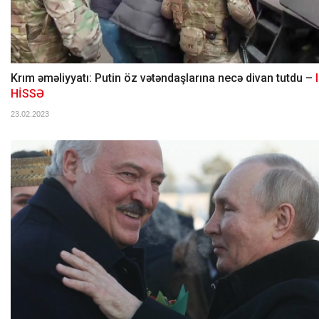
Krım əməliyyatı: Putin öz vətəndaşlarına necə divan tutdu –
I
HİSSƏ
23.02.2023