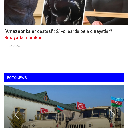
“Amazaonkalar dəstəsi”: 21-ci əsrdə belə cinayətlər? –
Rusiyada mümkün
17.02.2023
FOTONEWS