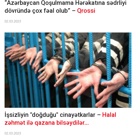
“Azərbaycan Qoşulmama Hərəkatına sədrliyi
dövründə çox fəal olub” –
Qrossi
02.03.2023
İşsizliyin "doğduğu" cinayətkarlar –
Halal
zəhmət ilə qazana bilsəydilər...
02.03.2023