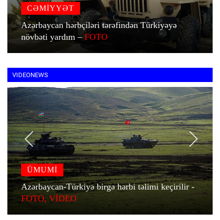
CƏMİYYƏT
Azərbaycan hərbçiləri tərəfindən Türkiyəyə
növbəti yardım –
FOTO
VIDEONEWS
ÜMUMİ
Azərbaycan-Türkiyə birgə hərbi təlimi keçirilir -
FOTO, VİDEO