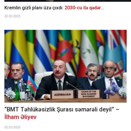
Kremlin gizli planı üzə çıxdı:
2030-cu ilə qədər...
22.02.2023
“BMT Təhlükəsizlik Şurası səmərəli deyil” –
İlham Əliyev
02.03.2023