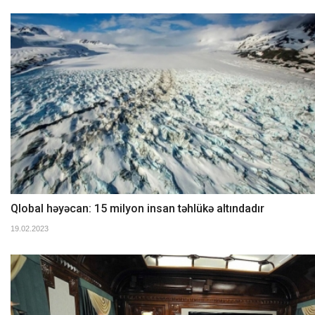
Qlobal həyəcan: 15 milyon insan təhlükə altındadır
19.02.2023