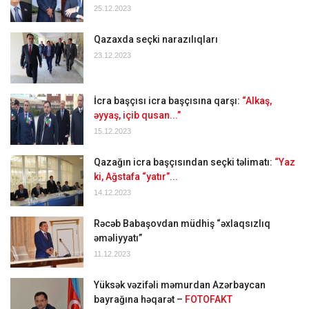
25.12.2023
Qazaxda seçki narazılıqları
23.12.2023
İcra başçısı icra başçısına qarşı:
“Alkaş,
əyyaş, içib qusan...”
15.12.2023
Qazağın icra başçısından seçki təlimatı:
“Yaz
ki, Ağstafa “yatır”...
14.12.2023
Rəcəb Babaşovdan müdhiş “əxlaqsızlıq
əməliyyatı”
11.12.2023
Yüksək vəzifəli məmurdan Azərbaycan
bayrağına həqarət –
FOTOFAKT