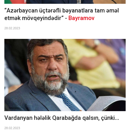
“Azərbaycan üçtərəfli bəyanatlara tam əməl
etmək mövqeyindədir” -
Bayramov
28.02.2023
Vardanyan hələlik Qarabağda qalsın, çünki...
28.02.2023