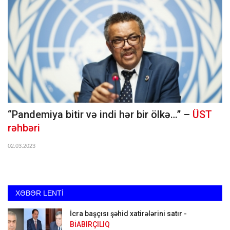
“Pandemiya bitir və indi hər bir ölkə…” –
ÜST
rəhbəri
02.03.2023
XƏBƏR LENTİ
İcra başçısı şəhid xatirələrini satır -
BİABIRÇILIQ