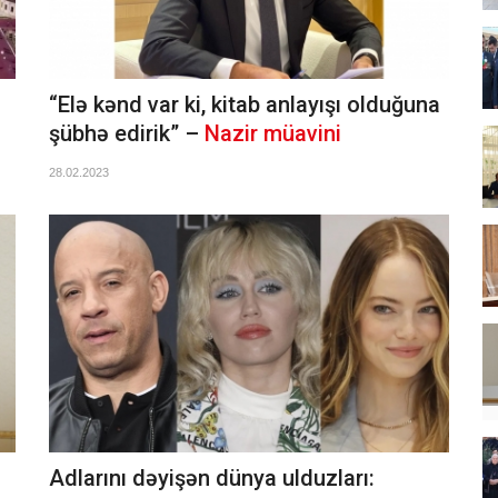
“Elə kənd var ki, kitab anlayışı olduğuna
şübhə edirik” –
Nazir müavini
28.02.2023
Adlarını dəyişən dünya ulduzları: