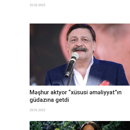
15.02.2023
Məşhur aktyor “xüsusi əməliyyat”ın
güdazına getdi
29.01.2023