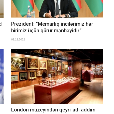
d
Prezident: “Memarlıq incilərimiz hər
birimiz üçün qürur mənbəyidir”
09.12.2022
London muzeyindən qeyri-adi addım -