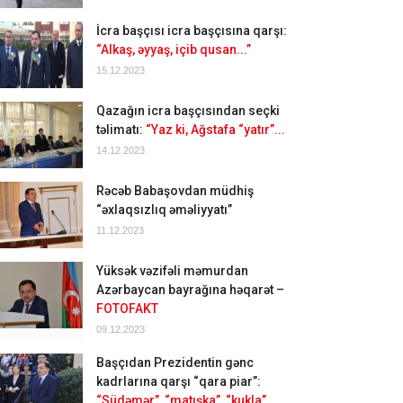
İcra başçısı icra başçısına qarşı:
“Alkaş, əyyaş, içib qusan...”
15.12.2023
Qazağın icra başçısından seçki
təlimatı:
“Yaz ki, Ağstafa “yatır”...
14.12.2023
Rəcəb Babaşovdan müdhiş
“əxlaqsızlıq əməliyyatı”
11.12.2023
Yüksək vəzifəli məmurdan
Azərbaycan bayrağına həqarət –
FOTOFAKT
09.12.2023
Başçıdan Prezidentin gənc
kadrlarına qarşı “qara piar”:
“Südəmər”, “matışka”, “kukla”