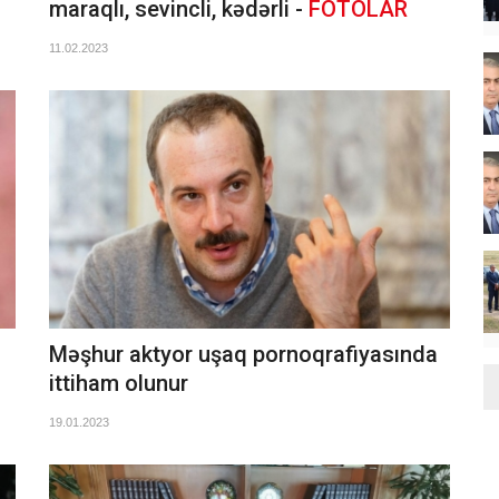
maraqlı, sevincli, kədərli -
FOTOLAR
11.02.2023
Məşhur aktyor uşaq pornoqrafiyasında
ittiham olunur
19.01.2023