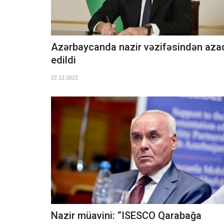
Azərbaycanda nazir vəzifəsindən aza
edildi
22.12.2022
Nazir müavini: “ISESCO Qarabağa