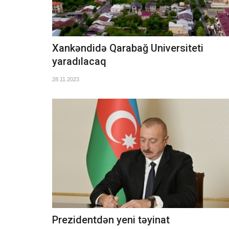
Xankəndidə Qarabağ Universiteti
yaradılacaq
28.11.2023
Prezidentdən yeni təyinat