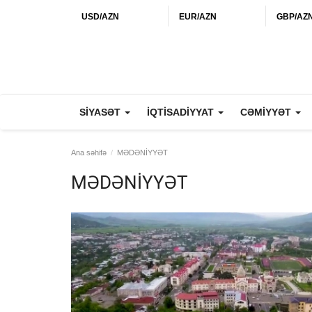
USD/AZN
EUR/AZN
GBP/AZ
SİYASƏT
İQTİSADİYYAT
CƏMİYYƏT
Ana səhifə
MƏDƏNİYYƏT
MƏDƏNİYYƏT