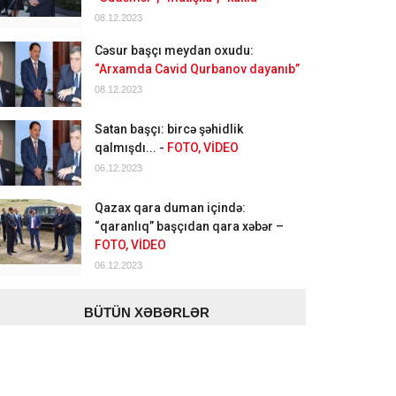
08.12.2023
Cəsur başçı meydan oxudu:
“Arxamda Cavid Qurbanov dayanıb”
08.12.2023
Satan başçı: bircə şəhidlik
qalmışdı... -
FOTO, VİDEO
06.12.2023
Qazax qara duman içində:
“qaranlıq” başçıdan qara xəbər –
FOTO, VİDEO
06.12.2023
BÜTÜN XƏBƏRLƏR