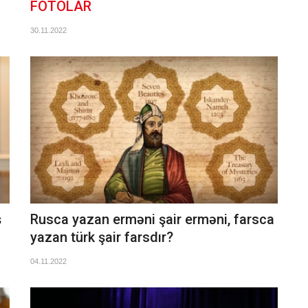
FOTOLAR
30.11.2022
ş
Rusca yazan erməni şair erməni, farsca
yazan türk şair farsdır?
04.11.2022