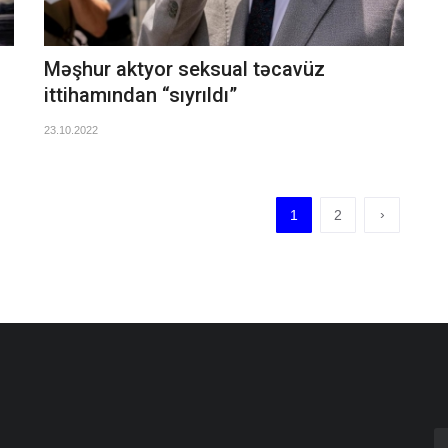
Məşhur aktyor seksual təcavüz
ittihamından “sıyrıldı”
23.10.2022
›
1
2