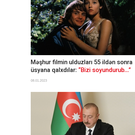
Məşhur filmin ulduzları 55 ildən sonra
üsyana qalxdılar:
“Bizi soyundurub...”
08.01.2023