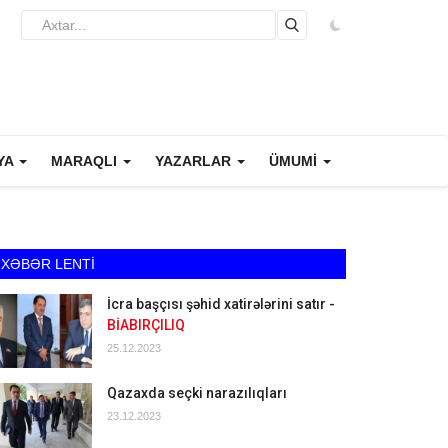
YA
MARAQLI
YAZARLAR
ÜMUMİ
XƏBƏR LENTİ
İcra başçısı şəhid xatirələrini satır -
BİABIRÇILIQ
25.12.2023
Qazaxda seçki narazılıqları
23.12.2023