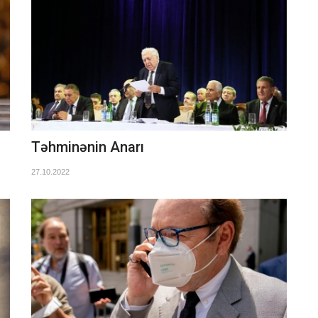
Təhminənin Anarı
27.10.2022