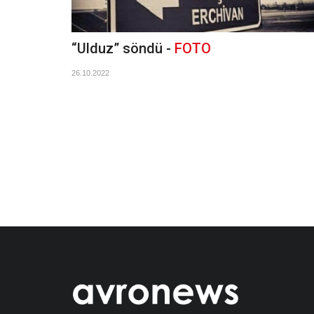
“Ulduz” söndü -
FOTO
26.10.2022