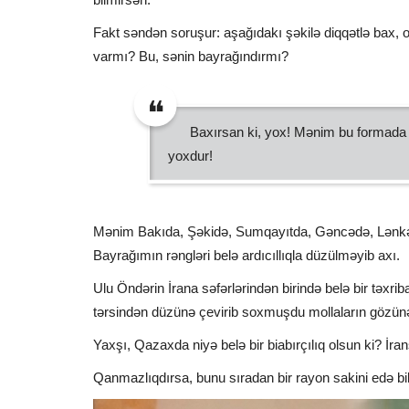
Fakt səndən soruşur: aşağıdakı şəkilə diqqətlə bax,
varmı? Bu, sənin bayrağındırmı?
Baxırsan ki, yox! Mənim bu formada
yoxdur!
Mənim Bakıda, Şəkidə, Sumqayıtda, Gəncədə, Lənkə
Bayrağımın rəngləri belə ardıcıllıqla düzülməyib axı.
Ulu Öndərin İrana səfərlərindən birində belə bir təxr
tərsindən düzünə çevirib soxmuşdu mollaların gözün
Yaxşı, Qazaxda niyə belə bir biabırçılıq olsun ki? İra
Qanmazlıqdırsa, bunu sıradan bir rayon sakini edə b