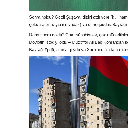
Sonra noldu? Getdi Şuşaya, dizini atdı yerə (ki, İlh
çökdürə bilməyib indiyədək) və o müqəddəs Bayrağı 
Daha sonra noldu? Çox mübahisələr, çox mücadilələr
Dövlətin istədiyi oldu – Müzəffər Ali Baş Komandan se
Bayrağı öpdü, alnına qoydu və Xankəndinin tam mərk