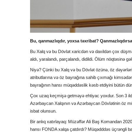
Bu, qanmazlıqdır, yoxsa təxribat? Qanmazlıqdırsa, b
Bu Xalq və bu Dövlət xaricdən və daxildən çox düşm
aldı, yaralandı, parçalandı, didildi. Ölüm nöqtəsinə 
Niyə? Çünki bu Xalq və bu Dövlət özünə, öz dəyərlər
atributlarına və öz bayrağına sahib çıxmağı kimsədən
bayrağının hansı müqəddəslik kəsb etdiyini bütün dün
Çox uzaq keçmişə getməyə ehtiyac yoxdur. Son 3 ildə
Azərbaycan Xalqının və Azərbaycan Dövlətinin öz müq
isbat olunsun.
Bir anlıq xatırlayaq: Müzəffər Ali Baş Komandan 2020
hansı FONDA xalqa çatdırdı? Müqədddəs üçrəngli b