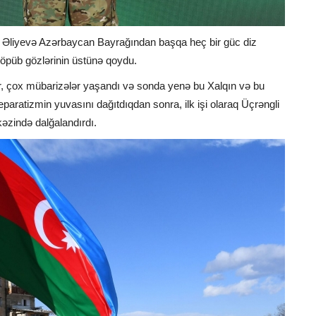
am Əliyevə Azərbaycan Bayrağından başqa heç bir güc diz
öpüb gözlərinin üstünə qoydu.
, çox mübarizələr yaşandı və sonda yenə bu Xalqın və bu
paratizmin yuvasını dağıtdıqdan sonra, ilk işi olaraq Üçrəngli
əzində dalğalandırdı.