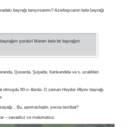
 oradakı bayrağı tanıyırsanmı? Azərbaycanın belə bayrağı
 bayrağım yoxdur! Mənim belə bir bayrağım
randa, Qusarda, Şuşada, Xankəndidə və s. ucaldılan
ibat olmuşdu 90-cı illərdə. O zaman Heydər Əliyev bayrağı
ə.
nsayağı... Bu, qanmazlıqdır, yoxsa təxribat?
ilər – savadsız və məlumatsız.