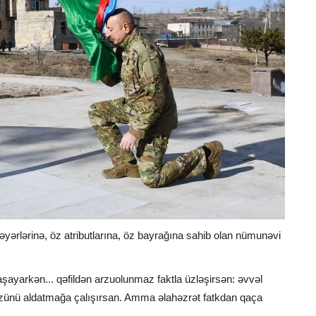
əyərlərinə, öz atributlarına, öz bayrağına sahib olan nümunəvi
yaşayarkən... qəfildən arzuolunmaz faktla üzləşirsən: əvvəl
zünü aldatmağa çalışırsan. Amma əlahəzrət fatkdan qaça