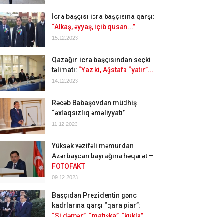
İcra başçısı icra başçısına qarşı:
“Alkaş, əyyaş, içib qusan...”
15.12.2023
Qazağın icra başçısından seçki
təlimatı:
“Yaz ki, Ağstafa “yatır”...
14.12.2023
Rəcəb Babaşovdan müdhiş
“əxlaqsızlıq əməliyyatı”
11.12.2023
Yüksək vəzifəli məmurdan
Azərbaycan bayrağına həqarət –
FOTOFAKT
09.12.2023
Başçıdan Prezidentin gənc
kadrlarına qarşı “qara piar”:
“Südəmər”, “matışka”, “kukla”