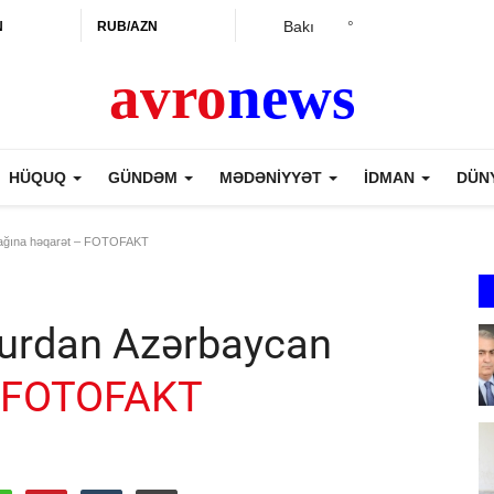
Bakı
°
N
RUB/AZN
HÜQUQ
GÜNDƏM
MƏDƏNİYYƏT
İDMAN
DÜN
rağına həqarət – FOTOFAKT
murdan Azərbaycan
FOTOFAKT