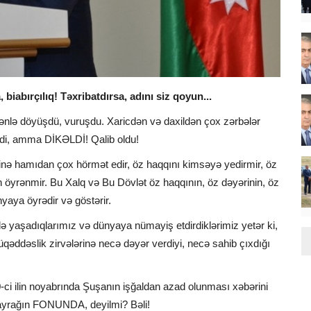
iabırçılıq! Təxribatdırsa, adını siz qoyun...
ənlə döyüşdü, vuruşdu. Xaricdən və daxildən çox zərbələr
gəldi, amma DİKƏLDİ! Qalib oldu!
inə hamıdan çox hörmət edir, öz haqqını kimsəyə yedirmir, öz
 öyrənmir. Bu Xalq və Bu Dövlət öz haqqının, öz dəyərinin, öz
yaya öyrədir və göstərir.
 yaşadıqlarımız və dünyaya nümayiş etdirdiklərimiz yetər ki,
əddəslik zirvələrinə necə dəyər verdiyi, necə sahib çıxdığı
-ci ilin noyabrında Şuşanın işğaldan azad olunması xəbərini
ayrağın FONUNDA, deyilmi? Bəli!