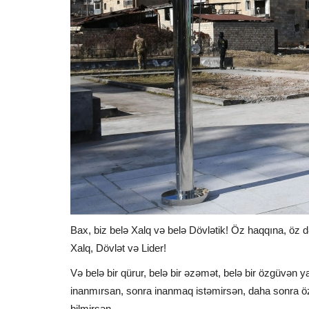
Bax, biz belə Xalq və belə Dövlətik! Öz haqqına, öz d
Xalq, Dövlət və Lider!
Və belə bir qürur, belə bir əzəmət, belə bir özgüvən 
inanmırsan, sonra inanmaq istəmirsən, daha sonra ö
bilmirsən.