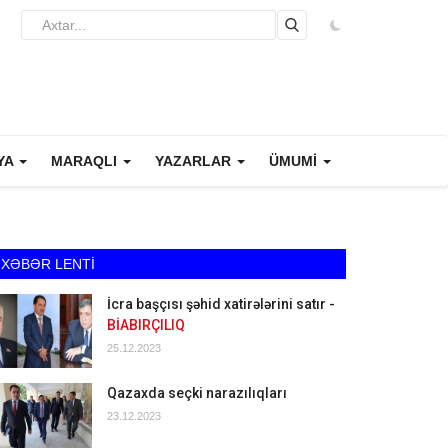
YA
MARAQLI
YAZARLAR
ÜMUMİ
XƏBƏR LENTİ
İcra başçısı şəhid xatirələrini satır -
BİABIRÇILIQ
25.12.2023
Qazaxda seçki narazılıqları
23.12.2023