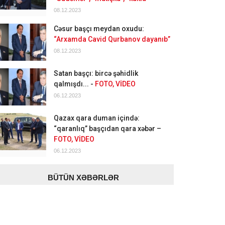
08.12.2023
Cəsur başçı meydan oxudu:
“Arxamda Cavid Qurbanov dayanıb”
08.12.2023
Satan başçı: bircə şəhidlik
qalmışdı... -
FOTO, VİDEO
06.12.2023
Qazax qara duman içində:
“qaranlıq” başçıdan qara xəbər –
FOTO, VİDEO
06.12.2023
BÜTÜN XƏBƏRLƏR