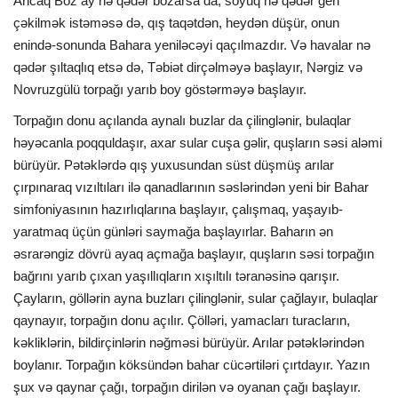
Ancaq Boz ay nə qədər bozarsa da, soyuq nə qədər geri
çəkilmək istəməsə də, qış taqətdən, heydən düşür, onun
enində-sonunda Bahara yeniləcəyi qaçılmazdır. Və havalar nə
qədər şıltaqlıq etsə də, Təbiət dirçəlməyə başlayır, Nərgiz və
Novruzgülü torpağı yarıb boy göstərməyə başlayır.
Torpağın donu açılanda aynalı buzlar da çilinglənir, bulaqlar
həyəcanla poqquldaşır, axar sular cuşa gəlir, quşların səsi aləmi
bürüyür. Pətəklərdə qış yuxusundan süst düşmüş arılar
çırpınaraq vızıltıları ilə qanadlarının səslərindən yeni bir Bahar
simfoniyasının hazırlıqlarına başlayır, çalışmaq, yaşayıb-
yaratmaq üçün günləri saymağa başlayırlar. Baharın ən
əsrarəngiz dövrü ayaq açmağa başlayır, quşların səsi torpağın
bağrını yarıb çıxan yaşıllıqların xışıltılı təranəsinə qarışır.
Çayların, göllərin ayna buzları çilinglənir, sular çağlayır, bulaqlar
qaynayır, torpağın donu açılır. Çölləri, yamacları turacların,
kəkliklərin, bildirçinlərin nəğməsi bürüyür. Arılar pətəklərindən
boylanır. Torpağın köksündən bahar cücərtiləri çırtdayır. Yazın
şux və qaynar çağı, torpağın dirilən və oyanan çağı başlayır.