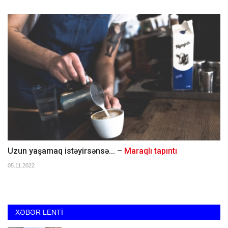
Uzun yaşamaq istəyirsənsə... –
Maraqlı tapıntı
05.11.2022
XƏBƏR LENTİ