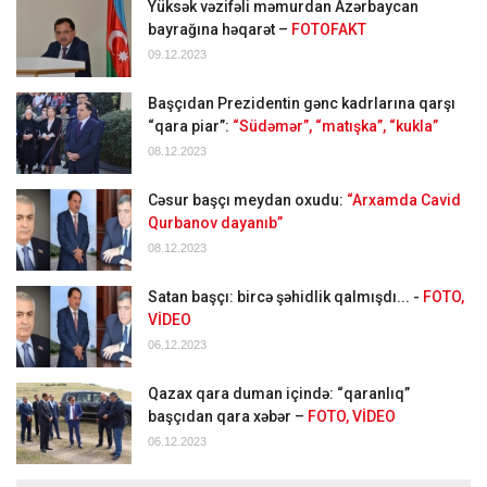
Yüksək vəzifəli məmurdan Azərbaycan
bayrağına həqarət –
FOTOFAKT
09.12.2023
Başçıdan Prezidentin gənc kadrlarına qarşı
“qara piar”:
“Südəmər”, “matışka”, “kukla”
08.12.2023
Cəsur başçı meydan oxudu:
“Arxamda Cavid
Qurbanov dayanıb”
08.12.2023
Satan başçı: bircə şəhidlik qalmışdı... -
FOTO,
VİDEO
06.12.2023
Qazax qara duman içində: “qaranlıq”
başçıdan qara xəbər –
FOTO, VİDEO
06.12.2023