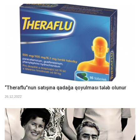
“Theraflu”nun satışına qadağa qoyulması tələb olunur
26.12.2022