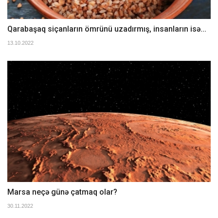
Qarabaşaq siçanların ömrünü uzadırmış, insanların isə...
13.10.2022
Marsa neçə günə çatmaq olar?
30.11.2022