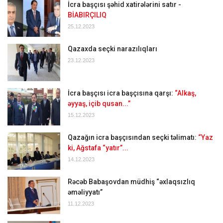
İcra başçısı şəhid xatirələrini satır -
BİABIRÇILIQ
25.12.2023
Qazaxda seçki narazılıqları
23.12.2023
İcra başçısı icra başçısına qarşı:
“Alkaş,
əyyaş, içib qusan...”
15.12.2023
Qazağın icra başçısından seçki təlimatı:
“Yaz
ki, Ağstafa “yatır”...
14.12.2023
Rəcəb Babaşovdan müdhiş “əxlaqsızlıq
əməliyyatı”
11.12.2023