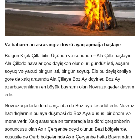
İDMAN
DÜNYA
Və baharın ən əsrarəngiz dövrü ayaq açmağa başlayır
MARAQLI
Bu gün Kiçik Çillə bitir. Üçüncü və sonuncu – Ala Çillə başlayır.
YAZARLAR
Ala Çillədə havalar çox dəyişkən olur olur: gündüz isti, axşam
soyuq və yaxud bir gün isti, bir gün soyuq. Elə bu dəyişkənliyə
ÜMUMİ
görə də xalq arasında Ala Çilləyə Boz Ay deyirlər. Boz Ay
azərbaycanlıların ən böyük bayramı olan Novruza qədər davam
edir.
Novruzaqədərki dörd çərşənbə də Boz aya təsadüf edir. Novruz
hazırlıqlarının bu aya düşməsi də Boz Aya xüsusi bir önəm və
məna verir. Xalq arasında ən təmtəraqla isə dörd çərşənbənin
sonuncusu olan Axır Çərşənbə qeyd olunur. Bəzi bölgələrdə,
xüsusilə də Qərb bölgələrində Axır Çərşənbə hətta Bayramdan