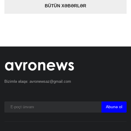
BÜTÜN XƏBƏRLƏR
Bizimlə əlaqə:
avronewsaz@gmail.com
Abunə ol