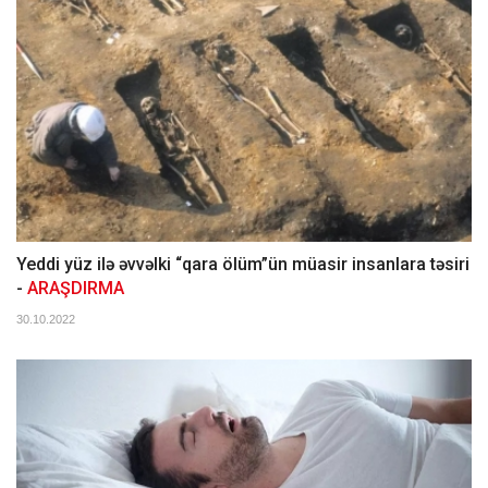
Yeddi yüz ilə əvvəlki “qara ölüm”ün müasir insanlara təsiri
-
ARAŞDIRMA
30.10.2022