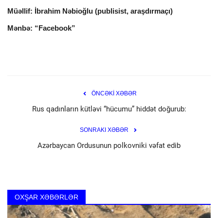
Müəllif: İbrahim Nəbioğlu (publisist, araşdırmaçı)
Mənbə: “Facebook”
ÖNCƏKİ XƏBƏR
Rus qadınların kütləvi “hücumu” hiddət doğurub:
SONRAKI XƏBƏR
Azərbaycan Ordusunun polkovniki vəfat edib
cedabet
OXŞAR XƏBƏRLƏR