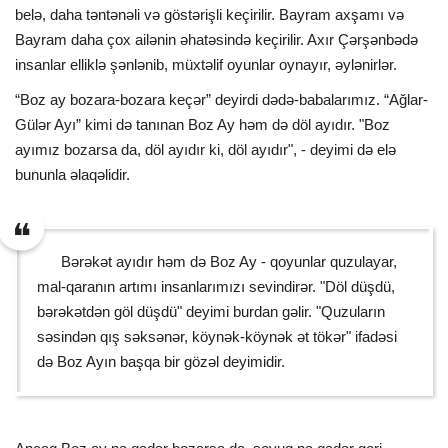
belə, daha təntənəli və göstərişli keçirilir. Bayram axşamı və
Bayram daha çox ailənin əhatəsində keçirilir. Axır Çərşənbədə
insanlar elliklə şənlənib, müxtəlif oyunlar oynayır, əylənirlər.
“Boz ay bozara-bozara keçər” deyirdi dədə-babalarımız. “Ağlar-
Gülər Ayı” kimi də tanınan Boz Ay həm də döl ayıdır. "Boz
ayımız bozarsa da, döl ayıdır ki, döl ayıdır", - deyimi də elə
bununla əlaqəlidir.
Bərəkət ayıdır həm də Boz Ay - qoyunlar quzulayar,
mal-qaranın artımı insanlarımızı sevindirər. "Döl düşdü,
bərəkətdən göl düşdü" deyimi burdan gəlir. "Quzuların
səsindən qış səksənər, köynək-köynək ət tökər" ifadəsi
də Boz Ayın başqa bir gözəl deyimidir.