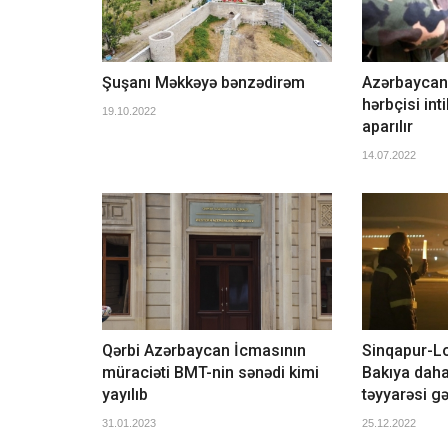
Şuşanı Məkkəyə bənzədirəm
Azərbaycan
hərbçisi int
19.10.2022
aparılır
14.07.2022
Qərbi Azərbaycan İcmasının
Sinqapur-Lo
müraciəti BMT-nin sənədi kimi
Bakıya daha
yayılıb
təyyarəsi gə
31.01.2023
25.12.2022