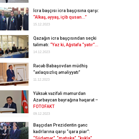
İcra başçısı icra başçısına qarşı:
“Alkaş, əyyaş, içib qusan...”
15.12.2023
Qazağın icra başçısından seçki
təlimatı:
“Yaz ki, Ağstafa “yatır”...
14.12.2023
Rəcəb Babaşovdan müdhiş
“əxlaqsızlıq əməliyyatı”
11.12.2023
Yüksək vəzifəli məmurdan
Azərbaycan bayrağına həqarət –
FOTOFAKT
09.12.2023
Başçıdan Prezidentin gənc
kadrlarına qarşı “qara piar”:
“Südəmər”, “matışka”, “kukla”