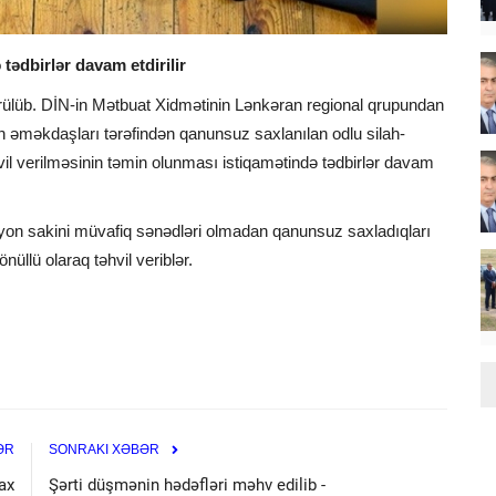
tədbirlər davam etdirilir
ürülüb. DİN-in Mətbuat Xidmətinin Lənkəran regional qrupundan
n əməkdaşları tərəfindən qanunsuz saxlanılan odlu silah-
vil verilməsinin təmin olunması istiqamətində tədbirlər davam
rayon sakini müvafiq sənədləri olmadan qanunsuz saxladıqları
nüllü olaraq təhvil veriblər.
ƏR
SONRAKI XƏBƏR
ax
Şərti düşmənin hədəfləri məhv edilib -