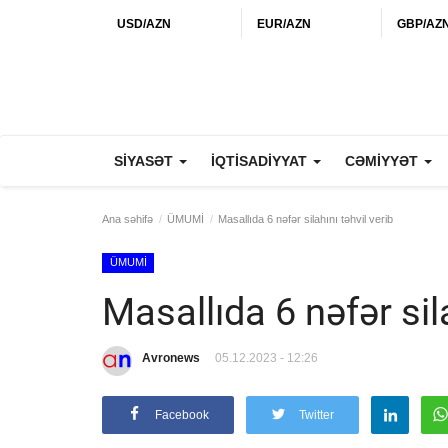
USD/AZN
EUR/AZN
GBP/AZ
SİYASƏT
İQTİSADİYYAT
CƏMİYYƏT
Ana səhifə
ÜMUMİ
Masallıda 6 nəfər silahını təhvil verib
ÜMUMİ
Masallıda 6 nəfər sila
Avronews
05.12.2023 - 12:26
Facebook
Twitter