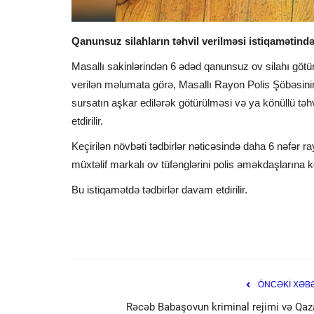
Qanunsuz silahların təhvil verilməsi istiqamətində 
Masallı sakinlərindən 6 ədəd qanunsuz ov silahı göt
verilən məlumata görə, Masallı Rayon Polis Şöbəsini
sursatın aşkar edilərək götürülməsi və ya könüllü təh
etdirilir.
Keçirilən növbəti tədbirlər nəticəsində daha 6 nəfər 
müxtəlif markalı ov tüfənglərini polis əməkdaşlarına kö
Bu istiqamətdə tədbirlər davam etdirilir.
ÖNCƏKİ XƏB
Rəcəb Babaşovun kriminal rejimi və Qaz