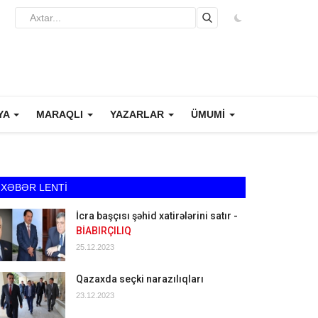
YA
MARAQLI
YAZARLAR
ÜMUMİ
XƏBƏR LENTİ
İcra başçısı şəhid xatirələrini satır -
BİABIRÇILIQ
25.12.2023
Qazaxda seçki narazılıqları
23.12.2023