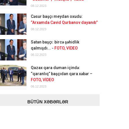
08.12.2023
Cəsur başçı meydan oxudu:
“Arxamda Cavid Qurbanov dayanıb”
08.12.2023
Satan başçı: bircə şəhidlik
qalmışdı... -
FOTO, VİDEO
06.12.2023
Qazax qara duman içində:
“qaranlıq” başçıdan qara xəbər –
FOTO, VİDEO
06.12.2023
BÜTÜN XƏBƏRLƏR