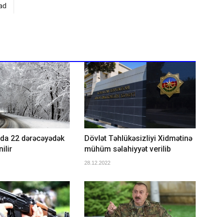
ad
da 22 dərəcəyədək
Dövlət Təhlükəsizliyi Xidmətinə
ilir
mühüm səlahiyyət verilib
28.12.2022