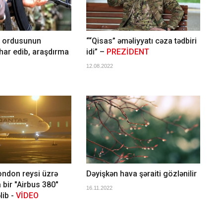
 ordusunun
““Qisas” əməliyyatı cəza tədbiri
ihar edib, araşdırma
idi” –
PREZİDENT
12.08.2022
ndon reysi üzrə
Dəyişkən hava şəraiti gözlənilir
 bir "Airbus 380"
16.11.2022
lib -
VİDEO