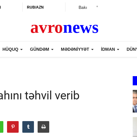
Bakı
°
N
RUB/AZN
HÜQUQ
GÜNDƏM
MƏDƏNİYYƏT
İDMAN
DÜN
hını təhvil verib