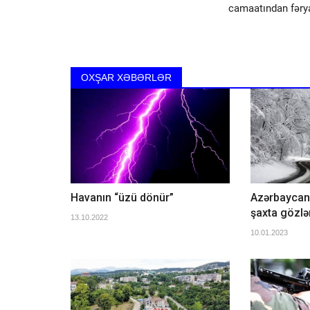
camaatından fəry
cedabet
OXŞAR XƏBƏRLƏR
Havanın “üzü dönür”
Azərbaycan
şaxta gözlən
13.10.2022
10.01.2023