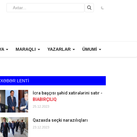
YA
MARAQLI
YAZARLAR
ÜMUMİ
XƏBƏR LENTİ
İcra başçısı şəhid xatirələrini satır -
BİABIRÇILIQ
25.12.2023
Qazaxda seçki narazılıqları
23.12.2023