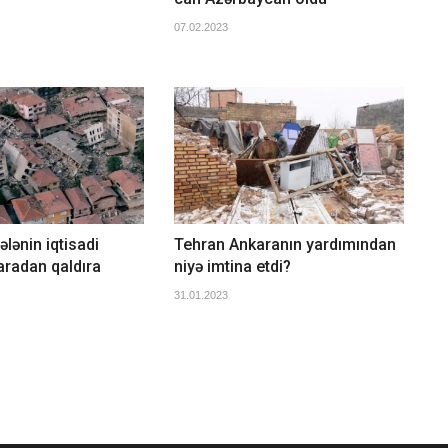
07.02.2023
ələnin iqtisadi
Tehran Ankaranın yardımından
 aradan qaldıra
niyə imtina etdi?
31.01.2023