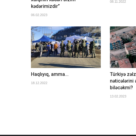
08.11.2022
kədərimizdir”
06.02.2023
Haqlıyıq, amma...
Türkiyə zəlz
nəticələrini
18.12.2022
biləcəkmi?
13.02.2023