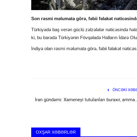
Son rəsmi məlumata görə, fəbii fəlakət nəticəsində
Türkiyədə baş verən güclü zəlzələlər nəticəsində həla
ki, bu barədə Türkiyənin Fövqəladə Halların İdarə O
İndiyə olan rəsmi məlumata görə, fəbii fəlakət nəticəs
ÖNCƏKİ XƏB
İran gündəmi: Xameneyi tutulanları buraxır, amma...
cedabet
OXŞAR XƏBƏRLƏR