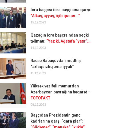
İcra başçısı icra başçısına qarşı:
“Alkaş, əyyaş, içib qusan...”
15.12.2023
Qazağın icra başçısından seçki
təlimatı:
“Yaz ki, Ağstafa “yatır”...
14.12.2023
Rəcəb Babaşovdan müdhiş
“əxlaqsızlıq əməliyyatı”
11.12.2023
Yüksək vəzifəli məmurdan
Azərbaycan bayrağına həqarət –
FOTOFAKT
09.12.2023
Başçıdan Prezidentin gənc
kadrlarına qarşı “qara piar”:
“Südəmər”, “matışka”, “kukla”