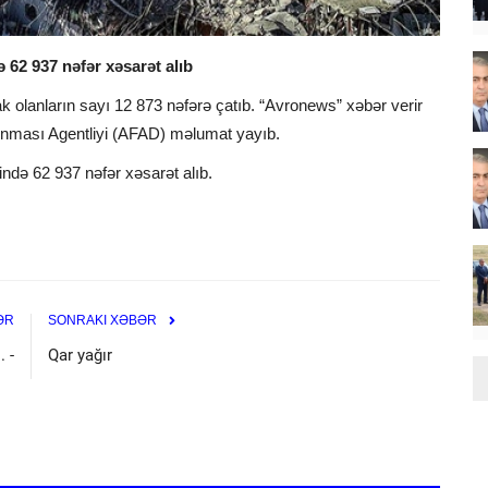
 62 937 nəfər xəsarət alıb
k olanların sayı 12 873 nəfərə çatıb. “Avronews” xəbər verir
lunması Agentliyi (AFAD) məlumat yayıb.
ində 62 937 nəfər xəsarət alıb.
ƏR
SONRAKI XƏBƏR
 -
Qar yağır