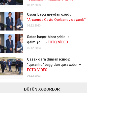
08.12.2023
Cəsur başçı meydan oxudu:
“Arxamda Cavid Qurbanov dayanıb”
08.12.2023
Satan başçı: bircə şəhidlik
qalmışdı... -
FOTO, VİDEO
06.12.2023
Qazax qara duman içində:
“qaranlıq” başçıdan qara xəbər –
FOTO, VİDEO
06.12.2023
BÜTÜN XƏBƏRLƏR