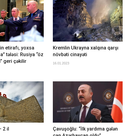
n etirafı, yoxsa
Kremlin Ukrayna xalqına qarşı
a” tələsi: Rusiya “öz
növbəti cinayəti
 geri çəkilir
16.01.2023
 2 il
Çavuşoğlu: “İlk yardıma gələn
can Azərbaycan oldu”