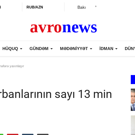
Bakı
°
N
RUB/AZN
HÜQUQ
GÜNDƏM
MƏDƏNİYYƏT
İDMAN
DÜN
nəfərə yaxınlaşır
rbanlarının sayı 13 min