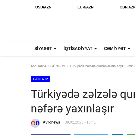
USD/AZN
EUR/AZN
GBP/AZ
SİYASƏT
İQTİSADİYYAT
CƏMİYYƏT
Ana səhifə
GÜNDƏM
Türkiyədə zəlzələ qurbanlarının sayı 13 min 
GÜNDƏM
Türkiyədə zəlzələ qu
nəfərə yaxınlaşır
Avronews
09.02.2023 - 10:41