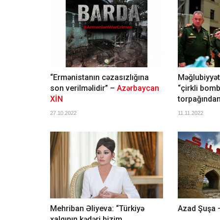
“Ermənistanın cəzasızlığına
Məğlubiyyəti
son verilməlidir” –
Azərbaycan
“çirkli bomb
XİN
torpağından”
27.10.2022
11.11.2022
Mehriban Əliyeva: “Türkiyə
Azad Şuşa –
xalqının kədəri bizim