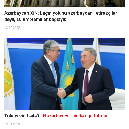
Azərbaycan XİN: Laçın yolunu azərbaycanlı etirazçılar
deyil, sülhməramlılar bağlayıb
13.12.2022
Tokayevin hədəfi -
Nazarbayev irsindən qurtulmaq
19.01.2023