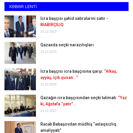
XƏBƏR LENTİ
İcra başçısı şəhid xatirələrini satır -
BİABIRÇILIQ
25.12.2023
Qazaxda seçki narazılıqları
23.12.2023
İcra başçısı icra başçısına qarşı:
“Alkaş,
əyyaş, içib qusan...”
15.12.2023
Qazağın icra başçısından seçki təlimatı:
“Yaz
ki, Ağstafa “yatır”...
14.12.2023
Rəcəb Babaşovdan müdhiş “əxlaqsızlıq
əməliyyatı”