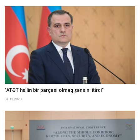
“ATƏT həllin bir parçası olmaq şansını itirdi”
01.12.2023