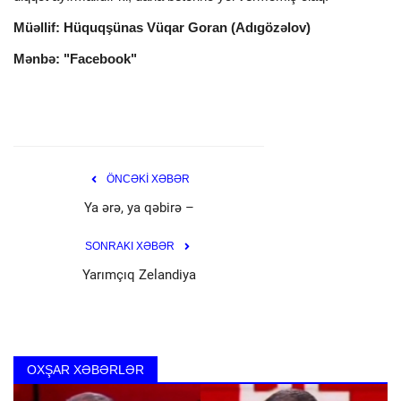
Müəllif: Hüquqşünas Vüqar Goran (Adıgözəlov)
Mənbə: "Facebook"
ÖNCƏKİ XƏBƏR
Ya ərə, ya qəbirə –
SONRAKI XƏBƏR
Yarımçıq Zelandiya
cedabet
OXŞAR XƏBƏRLƏR