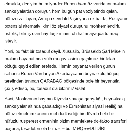
etməklə, dediyim bu milyarder Ruben həm öz varidatını məlum
sanksiyalardan qoruyur, həm bu gün pat vəziyətində qalan,
nüfuzu zəifləyən, Avropa sevdalı Paşinyana nisbətdə, Rusiyanın
potensial alternativi kimi öz siyasi duruşunu möhkəmləndirir,
üstəlik, bitmiş olan hay faşizminin ruh halını ayaqda tutmaq
istəyir.
Yəni, bu fakt bir təsadüf deyil. Xüsusilə, Brüsseldə Şarl Mişelin
məlum bəyanatında sülh muqaviləsinin qaçılmaz bir tələb
olduğu qeyd edilən ərəfədə. Həmin bəyanat verilən günün
səhərisi Ruben Vardanyan Azərbaycanın beynəlxalq hüquq
tərəfindən tanınan QARABAĞ bölgəsində belə bir bəyanatla
çıxış edirsə, bu, təsadüf ola bilərmi? Əsla!
Yəni, Moskvanın başının Kiyevlə savaşa qarışdığı, beynəlxalq
sanksiyalar altında çabaladığı və Ermənistan siyasi reallığına
nüfuz etmək imkanının məhdudlaşdığı bir dövrdə belə bir
nüfuzlu ruspərəst erməninin bizim məmləkətə de-fakto transferi
boşuna, təsadüfən ola bilməz – bu, MƏQSƏDLİDİR!