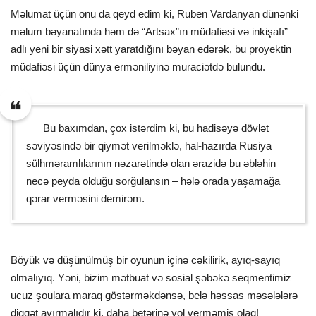
Məlumat üçün onu da qeyd edim ki, Ruben Vardanyan dünənki
məlum bəyanatında həm də “Artsax”ın müdafiəsi və inkişafı”
adlı yeni bir siyasi xətt yaratdığını bəyan edərək, bu proyektin
müdafiəsi üçün dünya erməniliyinə muraciətdə bulundu.
Bu baxımdan, çox istərdim ki, bu hadisəyə dövlət
səviyəsində bir qiymət verilməklə, hal-hazırda Rusiya
sülhməramlılarının nəzarətində olan ərazidə bu əbləhin
necə peyda olduğu sorğulansın – hələ orada yaşamağa
qərar verməsini demirəm.
Böyük və düşünülmüş bir oyunun içinə cəkilirik, ayıq-sayıq
olmalıyıq. Yəni, bizim mətbuat və sosial şəbəkə seqmentimiz
ucuz şoulara maraq göstərməkdənsə, belə həssas məsələlərə
diqqət ayırmalıdır ki, daha betərinə yol verməmiş olaq!