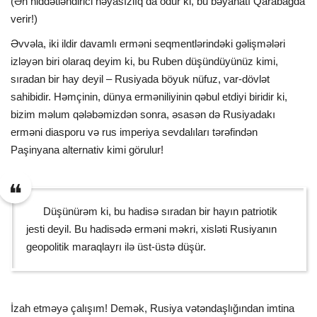
(Ən hiddətləndirici həyasızlıq da odur ki, bu bəyanatı Qarabağda
verir!)
Əvvəla, iki ildir davamlı erməni seqmentlərindəki gəlişmələri
izləyən biri olaraq deyim ki, bu Ruben düşündüyünüz kimi,
sıradan bir hay deyil – Rusiyada böyuk nüfuz, var-dövlət
sahibidir. Həmçinin, dünya erməniliyinin qəbul etdiyi biridir ki,
bizim məlum qələbəmizdən sonra, əsasən də Rusiyadakı
erməni diasporu və rus imperiya sevdalıları tərəfindən
Paşinyana alternativ kimi görulur!
Düşünürəm ki, bu hadisə sıradan bir hayın patriotik
jesti deyil. Bu hadisədə erməni məkri, xisləti Rusiyanın
geopolitik maraqlayrı ilə üst-üstə düşür.
İzah etməyə çalışım! Demək, Rusiya vətəndaşlığından imtina