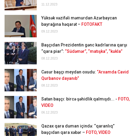
11.12.2023
Yüksək vəzifəli məmurdan Azərbaycan
bayrağına həqarət –
FOTOFAKT
09.12.2023
Başçıdan Prezidentin gənc kadrlarına qarşı
“qara piar”:
“Südəmər”, “matışka”, “kukla”
08.12.2023
Cəsur başçı meydan oxudu:
“Arxamda Cavid
Qurbanov dayanıb”
08.12.2023
Satan başçı: bircə şəhidlik qalmışdı... -
FOTO,
VİDEO
06.12.2023
Qazax qara duman içində: “qaranlıq”
başçıdan qara xəbər –
FOTO, VİDEO