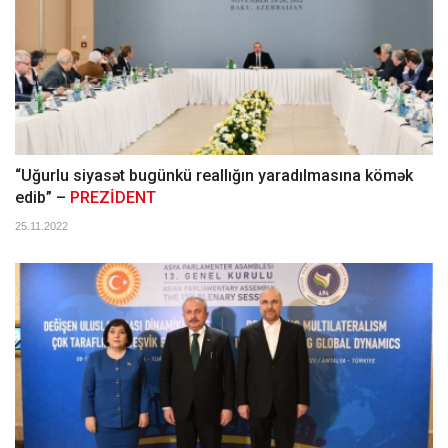
“Uğurlu siyasət bugünkü reallığın yaradılmasına kömək
edib” –
PREZİDENT
25.11.2022