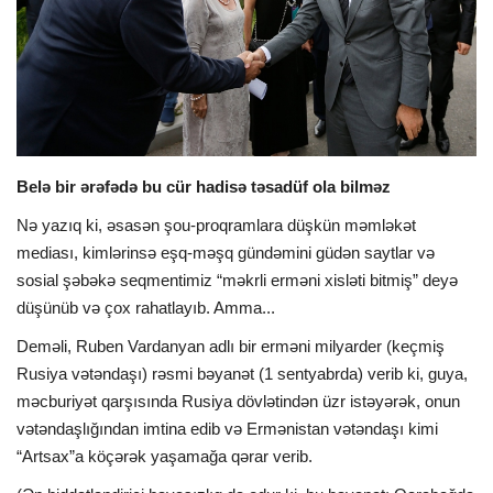
İDMAN
DÜNYA
MARAQLI
Belə bir ərəfədə bu cür hadisə təsadüf ola bilməz
YAZARLAR
Nə yazıq ki, əsasən şou-proqramlara düşkün məmləkət
mediası, kimlərinsə eşq-məşq gündəmini güdən saytlar və
ÜMUMİ
sosial şəbəkə seqmentimiz “məkrli erməni xisləti bitmiş” deyə
düşünüb və çox rahatlayıb. Amma...
Deməli, Ruben Vardanyan adlı bir erməni milyarder (keçmiş
Rusiya vətəndaşı) rəsmi bəyanət (1 sentyabrda) verib ki, guya,
məcburiyət qarşısında Rusiya dövlətindən üzr istəyərək, onun
vətəndaşlığından imtina edib və Ermənistan vətəndaşı kimi
“Artsax”a köçərək yaşamağa qərar verib.