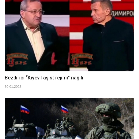
Bezdirici “Kiyev faşist rejimi” nağılı
30.01.2023