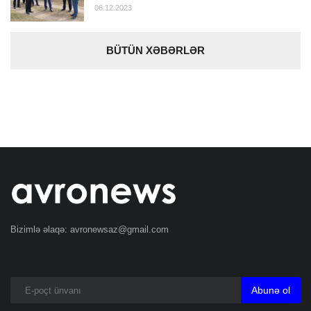
06.12.2023
BÜTÜN XƏBƏRLƏR
Bizimlə əlaqə:
avronewsaz@gmail.com
Abunə ol